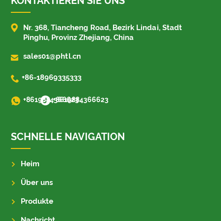
KONTAKTIEREN SIE UNS

Nr. 368, Tiancheng Road, Bezirk Lindai, Stadt
Pinghu, Provinz Zhejiang, China

sales01@phtl.cn

+86-18969335333
+8619884366623
+8619884366623
SCHNELLE NAVIGATION
Heim
Über uns
Produkte
Nachricht