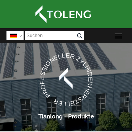

Sic

PROFESSIONELLER ZYLINDERHERSTELLER
Tianlong - Produkte