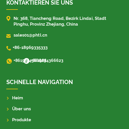
KONTAKTIEREN SIE UNS

Nr. 368, Tiancheng Road, Bezirk Lindai, Stadt
Pinghu, Provinz Zhejiang, China

sales01@phtl.cn

+86-18969335333
+8619884366623
+8619884366623
SCHNELLE NAVIGATION
Heim
Über uns
Produkte