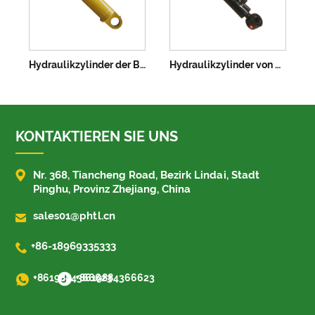
Hydraulikzylinder der Baggerbefestigung
Hydraulikzylinder von Mini -Ausgrabungen
KONTAKTIEREN SIE UNS

Nr. 368, Tiancheng Road, Bezirk Lindai, Stadt
Pinghu, Provinz Zhejiang, China

sales01@phtl.cn

+86-18969335333
+8619884366623
+8619884366623