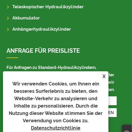
Teleskopischer Hydraulikzylinder
Akkumulator
Anhängerhydraulikzylinder
ANFRAGE FÜR PREISLISTE
Für Anfragen zu Standard-Hydraulikzylindern,
geschweißten Hydraulikzylindern, Akkumulatoren oder
X
Preislisten hinterlassen Sie uns bitte Ihre E-Mail und wir
Wir verwenden Cookies, um Ihnen ein
werden uns innerhalb von 24 Stunden bei Ihnen melden.
besseres Surferlebnis zu bieten, den
Website-Verkehr zu analysieren und
Inhalte zu personalisieren. Durch die
Nutzung dieser Website stimmen Sie der
Verwendung von Cookies zu.
Datenschutzrichtlinie