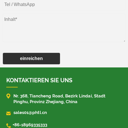
einreichen
KONTAKTIEREN SIE UNS

Nr. 368, Tiancheng Road, Bezirk Lindai, Stadt
Pinghu, Provinz Zhejiang, China

sales01@phtl.cn

+86-18969335333