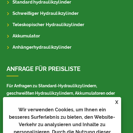
Standardhydraulikzylinder
Schweißiger Hydraulikzylinder
Teleskopischer Hydraulikzylinder
Akkumulator
Anhängerhydraulikzylinder
ANFRAGE FÜR PREISLISTE
Für Anfragen zu Standard-Hydraulikzylindern,
geschweißten Hydraulikzylindern, Akkumulatoren oder
Preislisten hinterlassen Sie uns bitte Ihre E-Mail und wir
X
werden uns innerhalb von 24 Stunden bei Ihnen melden.
Wir verwenden Cookies, um Ihnen ein
besseres Surferlebnis zu bieten, den Website-
Verkehr zu analysieren und Inhalte zu
personalisieren. Durch die Nutzung dieser