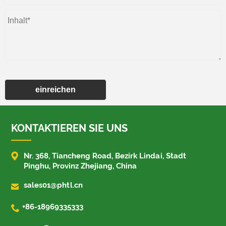
einreichen
KONTAKTIEREN SIE UNS

Nr. 368, Tiancheng Road, Bezirk Lindai, Stadt
Pinghu, Provinz Zhejiang, China

sales01@phtl.cn

+86-18969335333